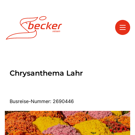
Toggl
Reisethemen
Chrysanthema Lahr
Toggl
Service
Toggl
Kontakt
Busreise-Nummer: 2690446
Start
Tagesfahrten
Mehrtagesfahrten