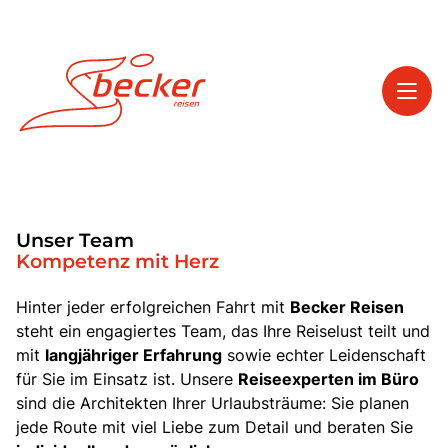
Toggl
Reisethemen
Unser Team
Toggl
Service
Kompetenz mit Herz
Toggl
Kontakt
Hinter jeder erfolgreichen Fahrt mit
Becker Reisen
steht ein engagiertes Team, das Ihre Reiselust teilt und
mit
langjähriger Erfahrung
sowie echter Leidenschaft
Start
für Sie im Einsatz ist. Unsere
Reiseexperten im Büro
Tagesfahrten
sind die Architekten Ihrer Urlaubsträume: Sie planen
jede Route mit viel Liebe zum Detail und beraten Sie
Mehrtagesfahrten