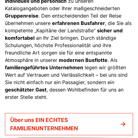
individuell und persönlich
zu unseren
Bus mieten
Katalogangeboten oder Ihrer maßgeschneiderten
Katalog anfordern
Gruppenreise
. Den entscheidenden Teil der Reise
übernehmen unsere
erfahrenen Busfahrer
, die Sie als
Gutscheine
kompetente „Kapitäne der Landstraße“
sicher und
Service & Kontakt
komfortabel
an Ihr Ziel bringen. Durch ständige
Schulungen, höchste Professionalität und ihre
freundliche Art sorgen sie für eine entspannte
Atmosphäre in unserer
modernen Busflotte
. Als
familiengeführtes Unternehmen
legen wir größten
Wert auf Vertrauen und Verlässlichkeit – bei uns sind
Sie nicht einfach nur ein Passagier, sondern ein
geschätzter Gast
, dessen Wohlbefinden für uns an
erster Stelle steht.
Über uns EIN ECHTES
FAMILIENUNTERNEHMEN