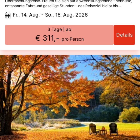
Überraschungsreise. Freuen Sie sich auf abwechslungsreiche Erlebnisse,
entspannte Fahrt und gesellige Stunden – das Reiseziel bleibt bis
unterwegs geheim. Ein Kurzurlaub voller besonderer Momente.
Fr., 14. Aug. - So., 16. Aug. 2026
3 Tage
| ab
Details
€ 311,-
pro Person