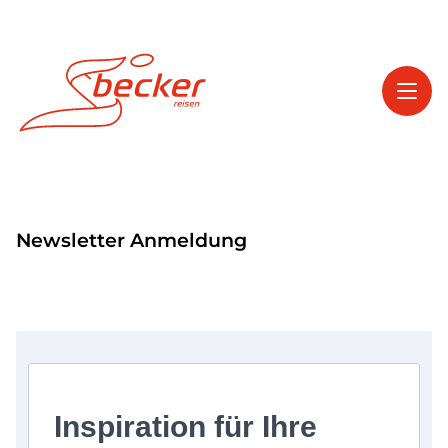
Toggl
Reisethemen
Newsletter Anmeldung
Toggl
Service
Toggl
Kontakt
Start
Tagesfahrten
Inspiration für Ihre
Mehrtagesfahrten