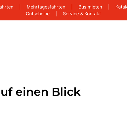
ahrten
|
Mehrtagesfahrten
|
Bus mieten
|
Kata
Gutscheine
|
Service & Kontakt
uf einen Blick