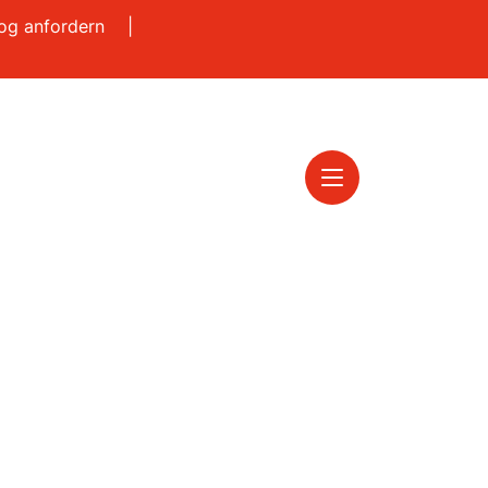
log anfordern
|