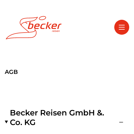
Toggl
Reisethemen
AGB
Toggl
Service
Toggl
Kontakt
Start
Becker Reisen GmbH &.
Tagesfahrten
Co. KG
Mehrtagesfahrten