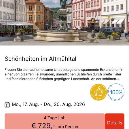
Schönheiten im Altmühltal
Freuen Sie sich auf erholsame Urlaubstage und spannende Exkursionen in
einer von bizarren Felswänden, unendlichen Schleifen durch breite Täler
und faszinierenden Städtchen geprägten Landschaft. An der schönen
Donau erkunden Sie die wunderschöne Natur des Nationalparks
Altmühltal, wandeln auf historischen Spuren in der Fürsten- und UNESCO-
Welterbe Stadt Regensburg und können bei einer Schifffahrt durch den
weltberühmten Donaudurchbruch zum Kloster Weltenburg ein einmaliges
Naturschauspiel hautnah erleben. Unterwegs in Deutschlands Bierland
Mo., 17. Aug. - Do., 20. Aug. 2026
Nummer eins, in Bayern, erwartet Sie noch ein Abstecher in eine wahre
Kultstätte des Bieres. Bier und Kunst – zwei sich nicht allzu oft berührende
Reisethemen – vereint Kuchlbauer’s Bierwelt mit dem berühmten
4 Tage
| ab
Hundertwasser-Turm in Abensberg.
Details
€ 729,-
pro Person