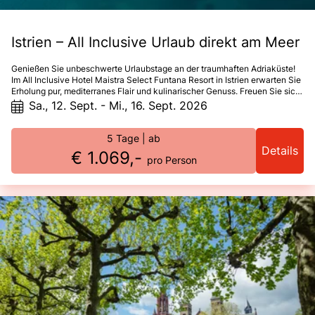
Istrien – All Inclusive Urlaub direkt am Meer
Genießen Sie unbeschwerte Urlaubstage an der traumhaften Adriaküste!
Im All Inclusive Hotel Maistra Select Funtana Resort in Istrien erwarten Sie
Erholung pur, mediterranes Flair und kulinarischer Genuss. Freuen Sie sich
auf spannende Stadtführungen in Poreč und Rovinj sowie viel Zeit zum
Sa., 12. Sept. - Mi., 16. Sept. 2026
Entspannen am Pool oder am Meer. Ein perfektes Reiseschmankerl für alle,
die Sonne, Kultur und Genuss verbinden möchten!
5 Tage
| ab
Details
€ 1.069,-
pro Person