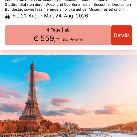
Stadtrundfahrten durch West- und Ost-Berlin, einen Besuch im Deutschen
Bundestag sowie faszinierende Einblicke auf der Museumsinsel und im
Nikolaiviertel. Eine Spree-Schifffahrt und der Panoramablick vom
Fr., 21. Aug. - Mo., 24. Aug. 2026
Potsdamer Platz runden das Programm ab – inklusive original Berliner
Currywurst und Ausflug nach Potsdam.
4 Tage
| ab
Details
€ 559,-
pro Person