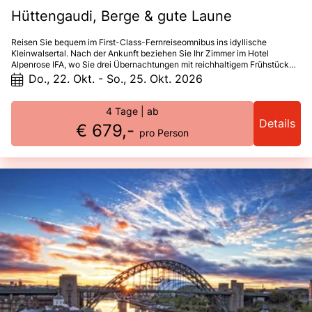
Hüttengaudi, Berge & gute Laune
Reisen Sie bequem im First-Class-Fernreiseomnibus ins idyllische
Kleinwalsertal. Nach der Ankunft beziehen Sie Ihr Zimmer im Hotel
Alpenrose IFA, wo Sie drei Übernachtungen mit reichhaltigem Frühstück
sowie abwechslungsreichen Abendbuffets erwarten – inklusive eines
Do., 22. Okt. - So., 25. Okt. 2026
geselligen Hüttengaudi-Abends mit Musik und Spezialitäten.Ein Kaffee-
Glühwein-Nachmittag sorgt für zusätzliche Gemütlichkeit. Dank des
Bergbahntickets nutzen Sie die Bergbahnen und Lifte im Kleinwalsertal
4 Tage
| ab
und in Oberstdorf kostenfrei (wetterabhängig bis Ende Oktober). Der
Details
€ 679,-
Allgäu-Walser-Pass ermöglicht zudem die kostenlose Nutzung der
pro Person
Linienbusse.Zur Entspannung stehen Schwimmbad, Sauna und
Fitnessraum zur Verfügung. Eine Reiseleitung begleitet die Fahrt.