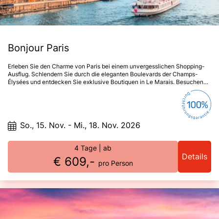
Bonjour Paris
Erleben Sie den Charme von Paris bei einem unvergesslichen Shopping-
Ausflug. Schlendern Sie durch die eleganten Boulevards der Champs-
Élysées und entdecken Sie exklusive Boutiquen in Le Marais. Besuchen
Sie das berühmte Kaufhaus Galeries Lafayette für luxuriöse Marken und
moderne Trends. Genießen Sie zwischendurch köstliche französische
Spezialitäten in charmanten Cafés und lassen Sie sich von der zeitlosen
Schönheit und dem Flair der Stadt verzaubern.
So., 15. Nov. - Mi., 18. Nov. 2026
4 Tage
| ab
Details
€ 609,-
pro Person