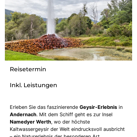
Bus mieten
Katalog anfordern
Gutscheine
Service & Kontakt
Reisetermin
Inkl. Leistungen
Erleben Sie das faszinierende
Geysir-Erlebnis
in
Andernach
. Mit dem Schiff geht es zur Insel
Namedyer Werth
, wo der höchste
Kaltwassergeysir der Welt eindrucksvoll ausbricht
– ein Naturerlebnis der besonderen Art.