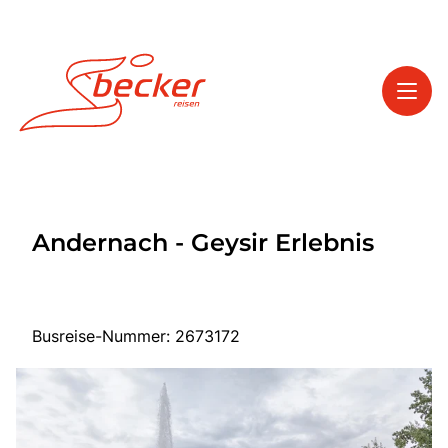
Toggl
Reisethemen
Andernach - Geysir Erlebnis
Toggl
Service
Toggl
Kontakt
Busreise-Nummer: 2673172
Start
Tagesfahrten
Mehrtagesfahrten