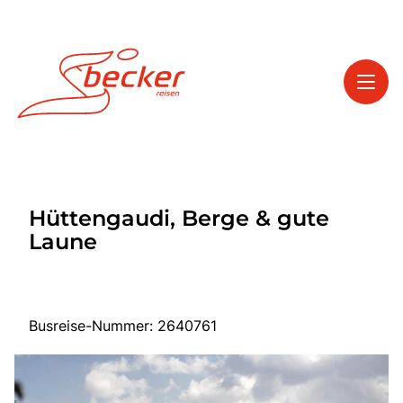
Toggl
Reisethemen
Hüttengaudi, Berge & gute
Toggl
Service
Laune
Toggl
Kontakt
Busreise-Nummer: 2640761
Start
Tagesfahrten
Mehrtagesfahrten