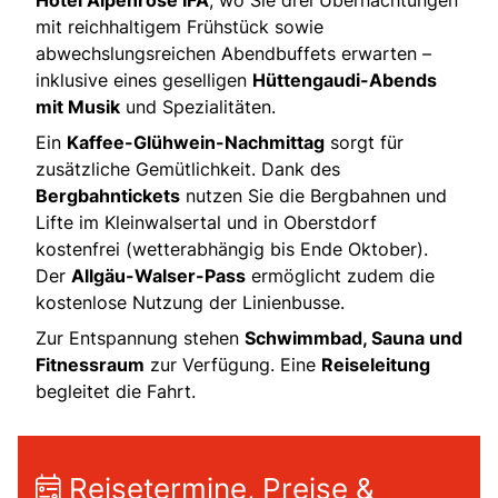
Hotel Alpenrose IFA
, wo Sie drei Übernachtungen
mit reichhaltigem Frühstück sowie
abwechslungsreichen Abendbuffets erwarten –
inklusive eines geselligen
Hüttengaudi-Abends
mit Musik
und Spezialitäten.
Ein
Kaffee-Glühwein-Nachmittag
sorgt für
zusätzliche Gemütlichkeit. Dank des
Bergbahntickets
nutzen Sie die Bergbahnen und
Lifte im Kleinwalsertal und in Oberstdorf
kostenfrei (wetterabhängig bis Ende Oktober).
Der
Allgäu-Walser-Pass
ermöglicht zudem die
kostenlose Nutzung der Linienbusse.
Zur Entspannung stehen
Schwimmbad, Sauna und
Fitnessraum
zur Verfügung. Eine
Reiseleitung
begleitet die Fahrt.
Reisetermine, Preise &