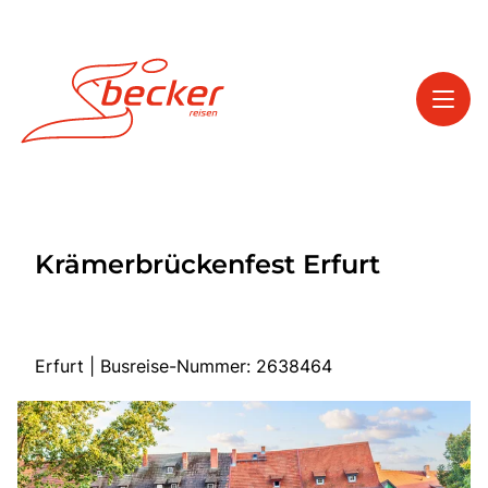
Toggl
Reisethemen
Krämerbrückenfest Erfurt
Toggl
Service
Toggl
Kontakt
Erfurt | Busreise-Nummer: 2638464
Start
Tagesfahrten
Mehrtagesfahrten