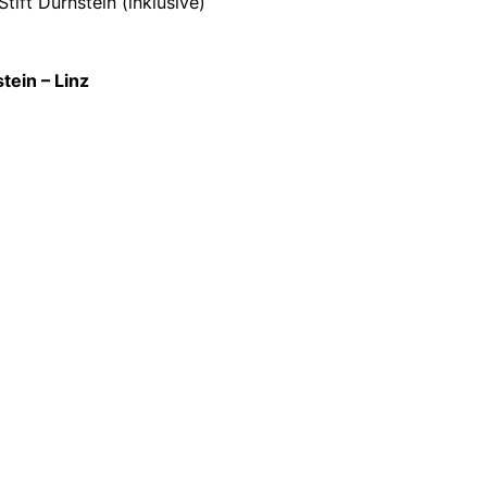
tift Dürnstein (inklusive)
tein – Linz
z