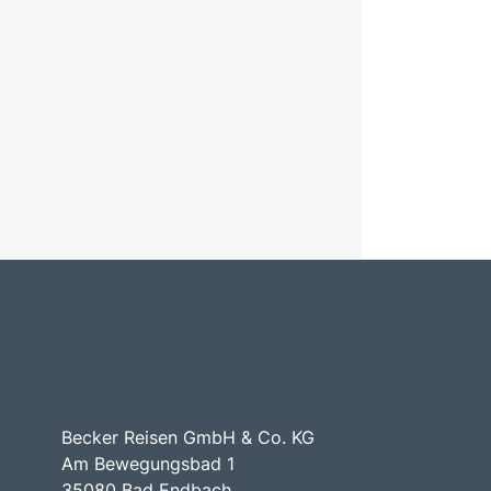
Becker Reisen GmbH & Co. KG
Am Bewegungsbad 1
35080 Bad Endbach