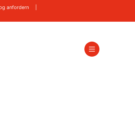
log anfordern
|