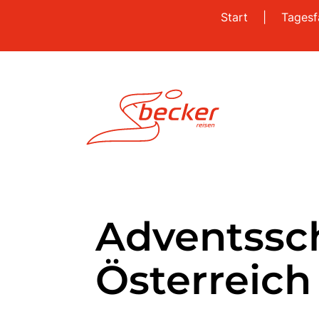
Start
|
Tagesf
Adventssch
Österreich