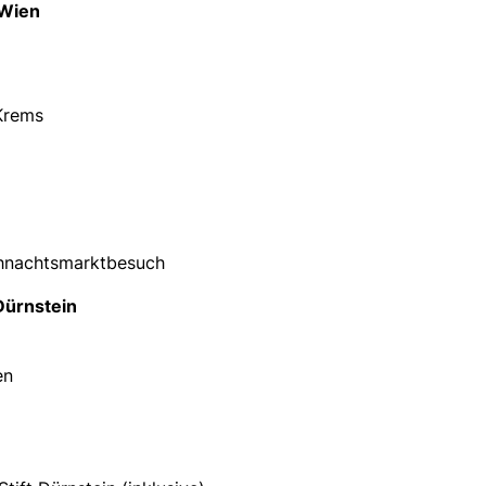
 Wien
Krems
hnachtsmarktbesuch
Dürnstein
en