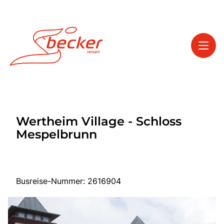
Toggl
Reisethemen
Wertheim Village - Schloss
Toggl
Service
Mespelbrunn
Toggl
Kontakt
Busreise-Nummer: 2616904
Start
Tagesfahrten
Mehrtagesfahrten