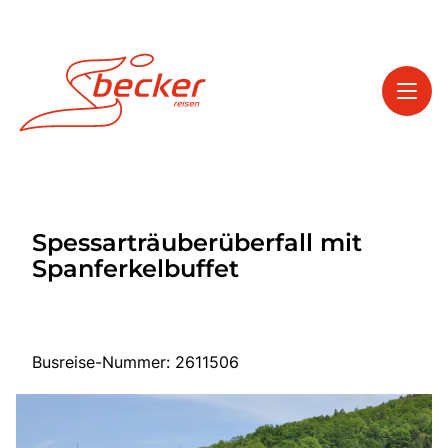
Toggl
Reisethemen
Spessarträuberüberfall mit
Toggl
Service
Spanferkelbuffet
Toggl
Kontakt
Busreise-Nummer: 2611506
Start
Tagesfahrten
Mehrtagesfahrten