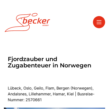
Toggl
Reisethemen
Fjordzauber und
Toggl
Service
Zugabenteuer in Norwegen
Toggl
Kontakt
Lübeck, Oslo, Geilo, Flam, Bergen (Norwegen),
Start
Andalsnes, Lillehammer, Hamar, Kiel | Busreise-
Tagesfahrten
Nummer: 2570661
Mehrtagesfahrten