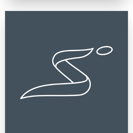
Städten in der Region zu erreichen, was ihn zu einem
vielfältigen Outdoor-Aktivitäten genießen möchten.
beliebten Ziel für Tagesausflüge und längere Aufenthalte
Historisch gesehen hat der Geirangerfjord eine lange
macht. Die zentrale Lage des Geirangerfjords in der Nähe
Tradition als Handelsweg und war ein wichtiger Ort für die
des berühmten Norwegischen Fjordlandes macht ihn zu
Fischerei und Landwirtschaft in der Region. Ein Besuch im
einem idealen Ausgangspunkt für die Erkundung weiterer
Geirangerfjord ist eine hervorragende Gelegenheit, die
Attraktionen, wie dem Nærøyfjord und dem Geiranger
beeindruckende Natur Norwegens zu erleben, die lokale
Skywalk. Die Kombination aus beeindruckenden
Kultur zu entdecken und unvergessliche Erinnerungen zu
Landschaften, historischen Sehenswürdigkeiten und der
schaffen.
Nähe zu weiteren Naturwundern macht den
Geirangerfjord zu einem bereichernden Erlebnis für alle,
die die Faszination der norwegischen Natur und Kultur
entdecken möchten.