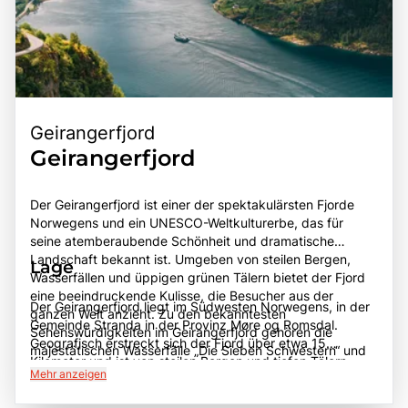
Geirangerfjord
Geirangerfjord
Der Geirangerfjord ist einer der spektakulärsten Fjorde
Norwegens und ein UNESCO-Weltkulturerbe, das für
seine atemberaubende Schönheit und dramatische
Landschaft bekannt ist. Umgeben von steilen Bergen,
Lage
Wasserfällen und üppigen grünen Tälern bietet der Fjord
eine beeindruckende Kulisse, die Besucher aus der
Der Geirangerfjord liegt im Südwesten Norwegens, in der
ganzen Welt anzieht. Zu den bekanntesten
Gemeinde Stranda in der Provinz Møre og Romsdal.
Sehenswürdigkeiten im Geirangerfjord gehören die
Geografisch erstreckt sich der Fjord über etwa 15
majestätischen Wasserfälle „Die Sieben Schwestern“ und
Kilometer und ist von steilen Bergen und tiefen Tälern
„Der Freier“, die in die tiefblauen Gewässer stürzen. Der
Mehr anzeigen
umgeben, die eine dramatische Kulisse bieten. Der Fjord
Fjord ist ein beliebtes Ziel für Kreuzfahrtschiffe, Wanderer
ist leicht von der Stadt Ålesund und anderen größeren
und Naturliebhaber, die die unberührte Natur und die