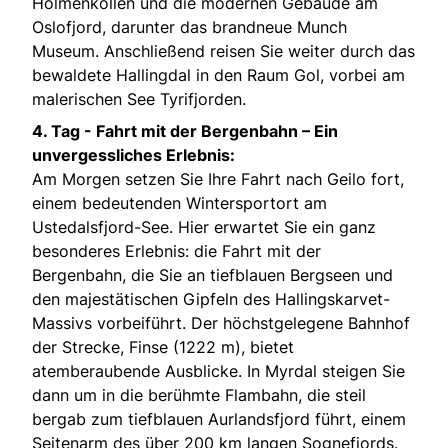
Holmenkollen und die modernen Gebäude am
Oslofjord, darunter das brandneue Munch
Museum. Anschließend reisen Sie weiter durch das
bewaldete Hallingdal in den Raum Gol, vorbei am
malerischen See Tyrifjorden.
4. Tag -
Fahrt mit der Bergenbahn – Ein
unvergessliches Erlebnis:
Am Morgen setzen Sie Ihre Fahrt nach Geilo fort,
einem bedeutenden Wintersportort am
Ustedalsfjord-See. Hier erwartet Sie ein ganz
besonderes Erlebnis: die Fahrt mit der
Bergenbahn, die Sie an tiefblauen Bergseen und
den majestätischen Gipfeln des Hallingskarvet-
Massivs vorbeiführt. Der höchstgelegene Bahnhof
der Strecke, Finse (1222 m), bietet
atemberaubende Ausblicke. In Myrdal steigen Sie
dann um in die berühmte Flambahn, die steil
bergab zum tiefblauen Aurlandsfjord führt, einem
Seitenarm des über 200 km langen Sognefjords.