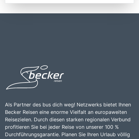
Region ist gut mit Straßen und Fähren erschlossen, was
erleben. Der Fjord ist auch für seine kulturellen Schätze
die Erreichbarkeit für Besucher erleichtert. Die zentrale
bekannt, darunter die historischen Stabkirchen, die die
Lage des Sognefjords in der Nähe anderer berühmter
reiche Geschichte der Region widerspiegeln. Ein Besuch
Fjorde, wie dem Nærøyfjord und dem Aurlandsfjord,
im Sognefjord ist eine hervorragende Gelegenheit, die
macht ihn zu einem idealen Ziel für Reisende, die die
majestätische Natur Norwegens zu genießen, an
Schönheit der norwegischen Fjordlandschaft erkunden
Aktivitäten wie Kajakfahren, Wandern und Bootstouren
möchten. Die Kombination aus beeindruckenden
teilzunehmen und die herzliche Gastfreundschaft der
Landschaften, historischen Sehenswürdigkeiten und der
Einheimischen zu erleben.
Nähe zu weiteren Attraktionen, wie dem Jostedalsbreen-
Nationalpark und den Gletscherseen, macht den
Sognefjord zu einem bereichernden Erlebnis für alle, die
die Faszination der norwegischen Natur und Kultur
entdecken möchten.
Als Partner des bus dich weg! Netzwerks bietet Ihnen
Becker Reisen eine enorme Vielfalt an europaweiten
Reisezielen. Durch diesen starken regionalen Verbund
profitieren Sie bei jeder Reise von unserer 100 %
Durchführungsgarantie. Planen Sie Ihren Urlaub völlig