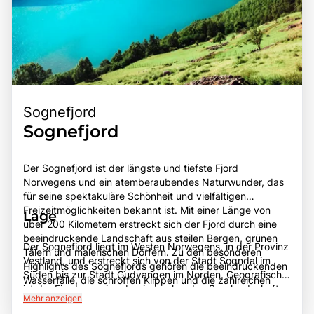
Sognefjord
Sognefjord
Der Sognefjord ist der längste und tiefste Fjord
Norwegens und ein atemberaubendes Naturwunder, das
für seine spektakuläre Schönheit und vielfältigen
Freizeitmöglichkeiten bekannt ist. Mit einer Länge von
Lage
über 200 Kilometern erstreckt sich der Fjord durch eine
beeindruckende Landschaft aus steilen Bergen, grünen
Der Sognefjord liegt im Westen Norwegens, in der Provinz
Tälern und malerischen Dörfern. Zu den besonderen
Vestland, und erstreckt sich von der Stadt Sogndal im
Highlights des Sognefjords gehören die beeindruckenden
Süden bis zur Stadt Gudvangen im Norden. Geografisch
Wasserfälle, die schroffen Klippen und die zahlreichen
ist der Fjord von einer beeindruckenden Berglandschaft
Wander- und Radwege, die den Besuchern die
Mehr anzeigen
umgeben, die Teil des Skandinavischen Gebirges ist. Die
Möglichkeit bieten, die unberührte Natur hautnah zu