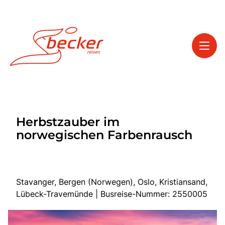
Toggl
Reisethemen
Herbstzauber im
Toggl
Service
norwegischen Farbenrausch
Toggl
Kontakt
Stavanger, Bergen (Norwegen), Oslo, Kristiansand,
Start
Lübeck-Travemünde | Busreise-Nummer: 2550005
Tagesfahrten
Mehrtagesfahrten