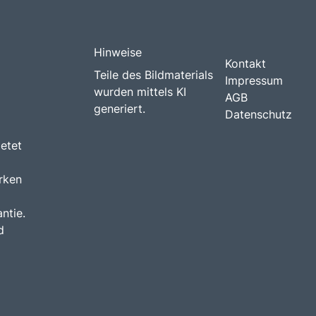
Hinweise
Kontakt
Teile des Bildmaterials
Impressum
wurden mittels KI
AGB
generiert.
Datenschutz
etet
rken
ntie.
d