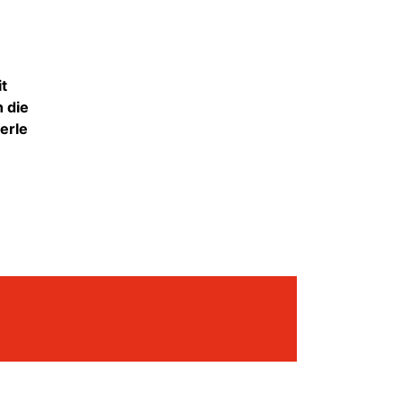
it
n die
erle