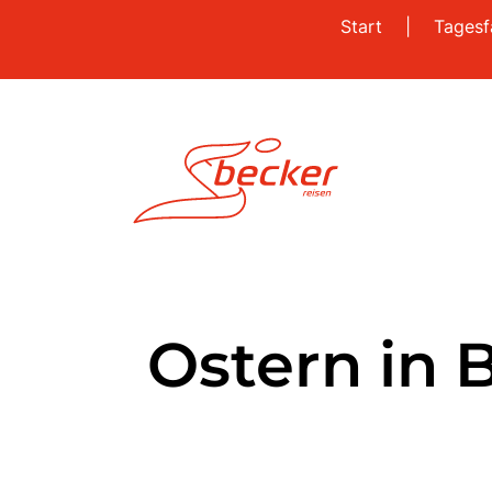
Start
|
Tagesf
Ostern in 