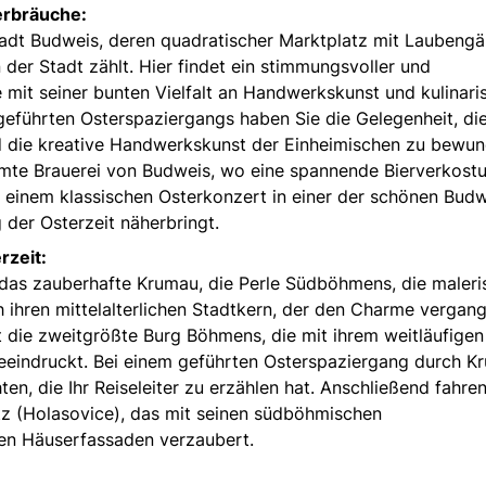
erbräuche:
adt Budweis, deren quadratischer Marktplatz mit Laubeng
er Stadt zählt. Hier findet ein stimmungsvoller und
ie mit seiner bunten Vielfalt an Handwerkskunst und kulinar
 geführten Osterspaziergangs haben Sie die Gelegenheit, di
nd die kreative Handwerkskunst der Einheimischen zu bewun
hmte Brauerei von Budweis, wo eine spannende Bierverkost
t einem klassischen Osterkonzert in einer der schönen Budw
 der Osterzeit näherbringt.
rzeit:
das zauberhafte Krumau, die Perle Südböhmens, die maleri
h ihren mittelalterlichen Stadtkern, der den Charme vergan
nt die zweitgrößte Burg Böhmens, die mit ihrem weitläufigen
eindruckt. Bei einem geführten Osterspaziergang durch K
en, die Ihr Reiseleiter zu erzählen hat. Anschließend fahren
tz (Holasovice), das mit seinen südböhmischen
en Häuserfassaden verzaubert.