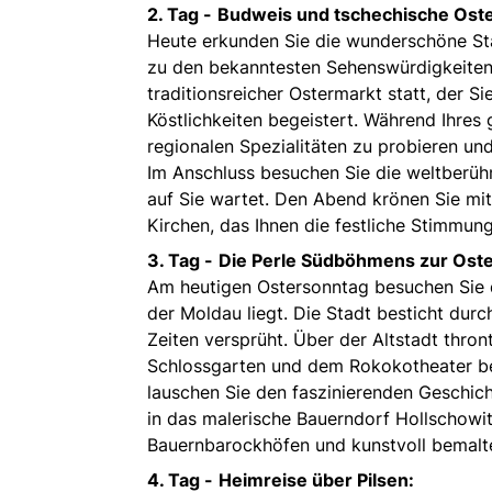
2. Tag -
Budweis und tschechische Ost
Heute erkunden Sie die wunderschöne St
zu den bekanntesten Sehenswürdigkeiten d
traditionsreicher Ostermarkt statt, der S
Köstlichkeiten begeistert. Während Ihres
regionalen Spezialitäten zu probieren u
Im Anschluss besuchen Sie die weltberü
auf Sie wartet. Den Abend krönen Sie mi
Kirchen, das Ihnen die festliche Stimmung
3. Tag -
Die Perle Südböhmens zur Oste
Am heutigen Ostersonntag besuchen Sie 
der Moldau liegt. Die Stadt besticht durc
Zeiten versprüht. Über der Altstadt thro
Schlossgarten und dem Rokokotheater be
lauschen Sie den faszinierenden Geschicht
in das malerische Bauerndorf Hollschowi
Bauernbarockhöfen und kunstvoll bemalt
4. Tag -
Heimreise über Pilsen: