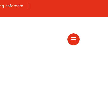
log anfordern
|