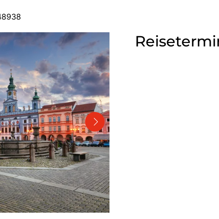
548938
Reisetermi