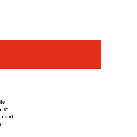
die
 ist
en und
s