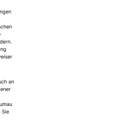
ängen
ischen
e
dern.
ung
eiser
sch an
gener
rumau
 Sie