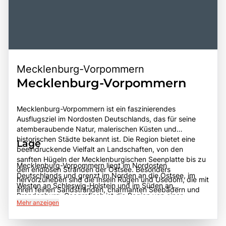
Mecklenburg-Vorpommern
Mecklenburg-Vorpommern
Mecklenburg-Vorpommern ist ein faszinierendes
Ausflugsziel im Nordosten Deutschlands, das für seine
atemberaubende Natur, malerischen Küsten und
historischen Städte bekannt ist. Die Region bietet eine
Lage
beeindruckende Vielfalt an Landschaften, von den
sanften Hügeln der Mecklenburgischen Seenplatte bis zu
Mecklenburg-Vorpommern liegt im Nordosten
den endlosen Stränden der Ostsee. Besonders
Deutschlands und grenzt im Norden an die Ostsee, im
hervorzuheben sind die Inseln Rügen und Usedom, die mit
Westen an Schleswig-Holstein und im Süden an
ihren feinen Sandstränden, charmanten Seebädern und
Brandenburg. Geografisch ist die Region von einer
unberührten Naturschutzgebieten begeistern.
Mehr anzeigen
abwechslungsreichen Landschaft geprägt, die aus
Mecklenburg-Vorpommern ist auch reich an kulturellen
zahlreichen Seen, Flüssen, Wäldern und Küstenlinien
Schätzen, darunter historische Schlösser, Herrenhäuser
besteht. Die Hauptstadt Schwerin ist bekannt für ihr