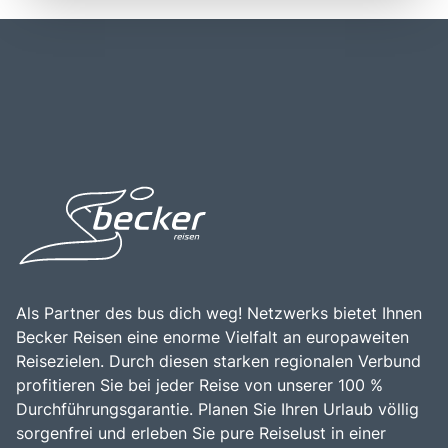
und die Hansestädte Rostock und Stralsund, die zum
beeindruckendes Schloss und die malerische Altstadt. Die
UNESCO-Weltkulturerbe gehören. Die herzliche
Region ist gut mit dem Auto, Zug und Flugzeug
Gastfreundschaft der Einheimischen und die Möglichkeit,
erreichbar, wobei die Anreise über die Autobahn A20 und
regionale Spezialitäten zu genießen, machen die Region
die Bahnverbindungen zu den größeren Städten
zu einem idealen Ziel für Erholungssuchende und
besonders bequem ist. Mecklenburg-Vorpommern ist
Kulturinteressierte. Ein Besuch in Mecklenburg-
nicht nur ein beliebtes Ziel für Strandurlauber, sondern
Vorpommern ist eine hervorragende Gelegenheit, die
auch für Naturliebhaber, die die unberührte Natur und die
Schönheit der Natur zu erleben, die Geschichte zu
vielfältigen Freizeitmöglichkeiten, wie Wandern, Radfahren
erkunden und unvergessliche Erinnerungen zu sammeln.
und Wassersport, genießen möchten. Die Kombination aus
beeindruckender Landschaft, reicher Geschichte und
einer Vielzahl von Aktivitäten macht Mecklenburg-
Vorpommern zu einem unvergesslichen Erlebnis für alle,
die die Schönheit und Vielfalt dieser einzigartigen Region
entdecken möchten.
Als Partner des bus dich weg! Netzwerks bietet Ihnen
Becker Reisen eine enorme Vielfalt an europaweiten
Reisezielen. Durch diesen starken regionalen Verbund
profitieren Sie bei jeder Reise von unserer 100 %
Durchführungsgarantie. Planen Sie Ihren Urlaub völlig
sorgenfrei und erleben Sie pure Reiselust in einer