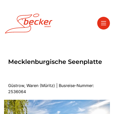
Toggl
Reisethemen
Mecklenburgische Seenplatte
Toggl
Service
Toggl
Kontakt
Güstrow, Waren (Müritz) | Busreise-Nummer:
2536064
Start
Tagesfahrten
Mehrtagesfahrten