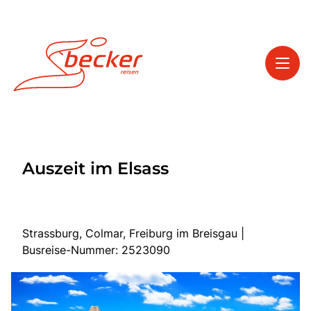
Toggl
Reisethemen
Auszeit im Elsass
Toggl
Service
Toggl
Kontakt
Strassburg, Colmar, Freiburg im Breisgau |
Busreise-Nummer: 2523090
Start
Tagesfahrten
Mehrtagesfahrten