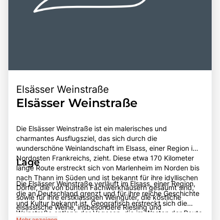
Elsässer Weinstraße
Elsässer Weinstraße
Die Elsässer Weinstraße ist ein malerisches und
charmantes Ausflugsziel, das sich durch die
wunderschöne Weinlandschaft im Elsass, einer Region im
Nordosten Frankreichs, zieht. Diese etwa 170 Kilometer
Lage
lange Route erstreckt sich von Marlenheim im Norden bis
nach Thann im Süden und ist bekannt für ihre idyllischen
Die Elsässer Weinstraße verläuft im Elsass, einer Region,
Dörfer, die von bunten Fachwerkhäusern gesäumt sind,
die an Deutschland grenzt und für ihre reiche Geschichte
sowie für ihre erstklassigen Weingüter, die köstliche
und Kultur bekannt ist. Geografisch erstreckt sich die
elsässische Weine, insbesondere Riesling und
Weinstraße entlang der Vogesen, die im Westen der Route
Gewürztraminer, produzieren. Die Weinstraße bietet
Mehr anzeigen