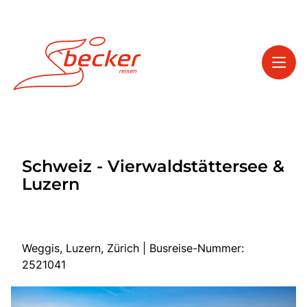
Toggl
Reisethemen
Schweiz - Vierwaldstättersee &
Toggl
Service
Luzern
Toggl
Kontakt
Weggis, Luzern, Zürich | Busreise-Nummer:
Start
2521041
Tagesfahrten
Mehrtagesfahrten