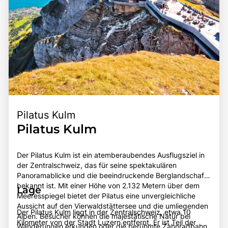
Pilatus Kulm
Pilatus Kulm
Der Pilatus Kulm ist ein atemberaubendes Ausflugsziel in
der Zentralschweiz, das für seine spektakulären
Panoramablicke und die beeindruckende Berglandschaft
bekannt ist. Mit einer Höhe von 2.132 Metern über dem
Lage
Meeresspiegel bietet der Pilatus eine unvergleichliche
Aussicht auf den Vierwaldstättersee und die umliegenden
Der Pilatus Kulm liegt in der Zentralschweiz, etwa 10
Alpen. Besucher können die majestätische Natur bei
Kilometer von der Stadt Luzern entfernt. Er ist Teil der
Wanderungen erkunden oder die berühmte Zahnradbahn