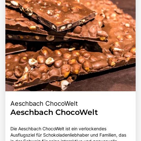
historischer Bedeutung, kultureller Vielfalt und der
beeindruckenden Natur macht den Vierwaldstättersee zu
einem bereichernden Erlebnis für alle, die die Faszination
dieser einzigartigen Region entdecken möchten.
Aeschbach ChocoWelt
Aeschbach ChocoWelt
Die Aeschbach ChocoWelt ist ein verlockendes
Ausflugsziel für Schokoladenliebhaber und Familien, das