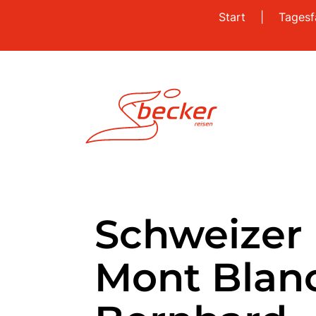
Start
|
Tagesf
Schweizer
Mont Blan