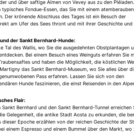
der und über saftige Almen von Vevey aus zu den Pléiaden.
ein typisches Fondue-Essen, das Sie mit einem atemberaube
n. Der krönende Abschluss des Tages ist ein Besuch der
rekt am Ufer des Sees thront und mit ihrer Geschichte und
 und der Sankt Bernhard-Hunde:
ite Tal des Wallis, wo Sie die ausgedehnten Obstplantagen 
entdecken. Bei einem Besuch eines Weinguts erfahren Sie 
raubensaftes und haben die Möglichkeit, die köstlichen We
 Martigny das Sankt Bernhard-Museum, wo Sie alles über d
genumwobenen Pass erfahren. Lassen Sie sich von den
ndären Hunde faszinieren, die einst Reisenden in den Alpe
sches Flair:
n Sankt Bernhard und den Sankt Bernhard-Tunnel erreichen 
die Gelegenheit, die antike Stadt Aosta zu erkunden, die ber
us dieser Epoche erzählen von der reichen Geschichte der St
bei einem Espresso und einem Bummel über den Markt, wo 