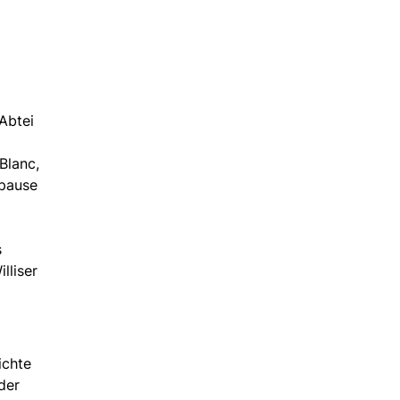
Abtei
Blanc,
spause
s
lliser
ichte
der