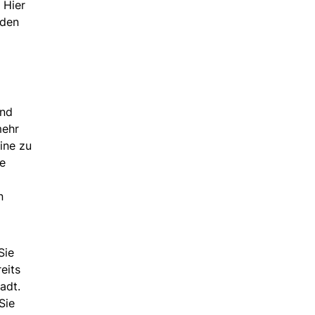
 Hier
nden
und
mehr
ine zu
ie
n
Sie
eits
adt.
Sie