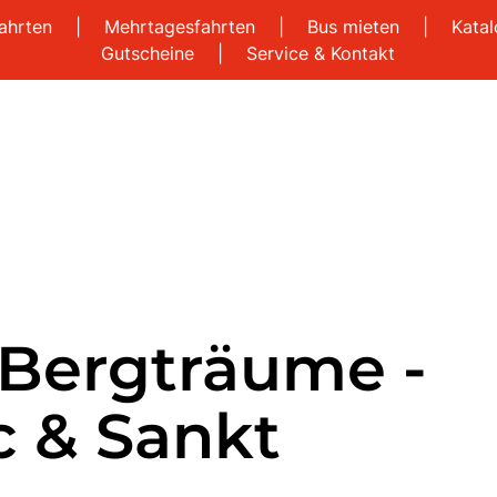
ahrten
|
Mehrtagesfahrten
|
Bus mieten
|
Kata
Gutscheine
|
Service & Kontakt
 Bergträume -
c & Sankt