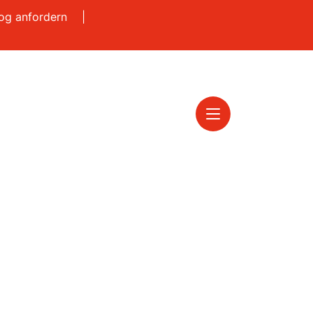
log anfordern
|