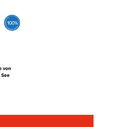
e von
n See