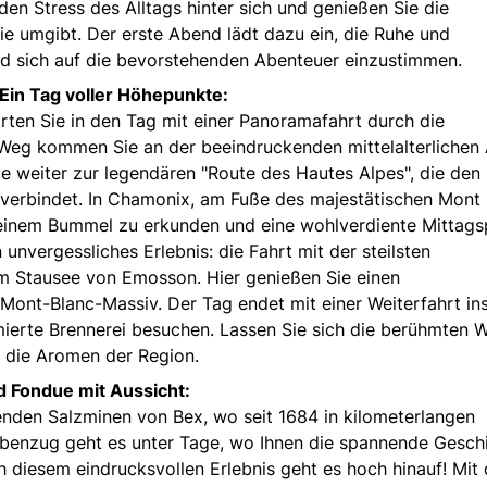
den Stress des Alltags hinter sich und genießen Sie die
e umgibt. Der erste Abend lädt dazu ein, die Ruhe und
 sich auf die bevorstehenden Abenteuer einzustimmen.
Ein Tag voller Höhepunkte:
en Sie in den Tag mit einer Panoramafahrt durch die
Weg kommen Sie an der beeindruckenden mittelalterlichen 
ie weiter zur legendären "Route des Hautes Alpes", die den
 verbindet. In Chamonix, am Fuße des majestätischen Mont 
i einem Bummel zu erkunden und eine wohlverdiente Mittag
unvergessliches Erlebnis: die Fahrt mit der steilsten
m Stausee von Emosson. Hier genießen Sie einen
ont-Blanc-Massiv. Der Tag endet mit einer Weiterfahrt in
ierte Brennerei besuchen. Lassen Sie sich die berühmten Wi
 die Aromen der Region.
 Fondue mit Aussicht:
enden Salzminen von Bex, wo seit 1684 in kilometerlangen
benzug geht es unter Tage, wo Ihnen die spannende Gesch
diesem eindrucksvollen Erlebnis geht es hoch hinauf! Mit 