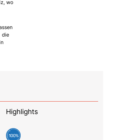
iz, wo
Lassen
 die
in
Highlights