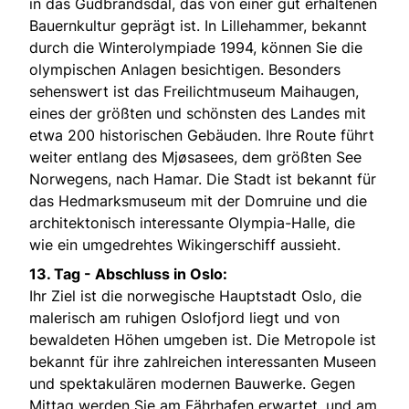
in das Gudbrandsdal, das von einer gut erhaltenen
Bauernkultur geprägt ist. In Lillehammer, bekannt
durch die Winterolympiade 1994, können Sie die
olympischen Anlagen besichtigen. Besonders
sehenswert ist das Freilichtmuseum Maihaugen,
eines der größten und schönsten des Landes mit
etwa 200 historischen Gebäuden. Ihre Route führt
weiter entlang des Mjøsasees, dem größten See
Norwegens, nach Hamar. Die Stadt ist bekannt für
das Hedmarksmuseum mit der Domruine und die
architektonisch interessante Olympia-Halle, die
wie ein umgedrehtes Wikingerschiff aussieht.
13. Tag -
Abschluss in Oslo:
Ihr Ziel ist die norwegische Hauptstadt Oslo, die
malerisch am ruhigen Oslofjord liegt und von
bewaldeten Höhen umgeben ist. Die Metropole ist
bekannt für ihre zahlreichen interessanten Museen
und spektakulären modernen Bauwerke. Gegen
Mittag werden Sie am Fährhafen erwartet, und am