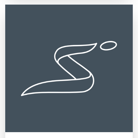
Ausgangspunkte für Erkundungen sind. Die Region ist gut
Jahrhunderten gefangen wird. Ein Besuch der Lofoten ist
erreichbar über den Flughafen Leknes und die E10, die
eine hervorragende Gelegenheit, die unberührte Natur zu
eine direkte Verbindung zu den wichtigsten Städten und
genießen, die lokale Kultur zu entdecken und
Sehenswürdigkeiten bietet. Die zentrale Lage der Lofoten
unvergessliche Erinnerungen in einer der schönsten
macht sie zu einem idealen Ziel für Reisende, die die
Regionen Norwegens zu sammeln.
Schönheit der norwegischen Natur und die kulturellen
Schätze der Region erkunden möchten. Die Kombination
aus dramatischen Landschaften, vielfältigen
Freizeitmöglichkeiten und der Nähe zu weiteren
Attraktionen, wie dem Nationalpark Lofotodden und den
historischen Wikingersiedlungen, macht die Lofoten zu
einem bereichernden Erlebnis für alle, die die Faszination
dieser einzigartigen Region entdecken möchten.