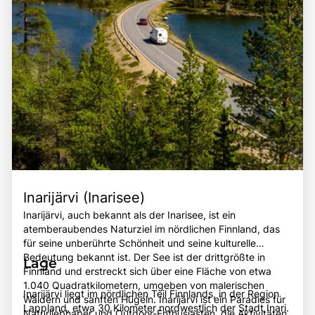
Porsangerfjord zu einem unvergesslichen Ziel für
bereichernden Erlebnis für alle, die die Faszination dieser
Reisende.
einzigartigen Region entdecken möchten.
Inarijärvi (Inarisee)
Inarijärvi, auch bekannt als der Inarisee, ist ein
atemberaubendes Naturziel im nördlichen Finnland, das
für seine unberührte Schönheit und seine kulturelle
Bedeutung bekannt ist. Der See ist der drittgrößte in
Lage
Finnland und erstreckt sich über eine Fläche von etwa
1.040 Quadratkilometern, umgeben von malerischen
Inarijärvi liegt im nördlichen Teil Finnlands, in der Region
Wäldern und sanften Hügeln. Inarijärvi ist ein Paradies für
Lappland, etwa 30 Kilometer nordwestlich der Stadt Inari.
Naturliebhaber und Outdoor-Enthusiasten, die Aktivitäten