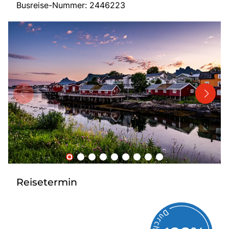
Busreise-Nummer: 2446223
Bus mieten
Katalog anfordern
Gutscheine
Service & Kontakt
Reisetermin