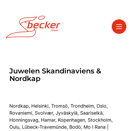
Toggl
Reisethemen
Juwelen Skandinaviens &
Toggl
Service
Nordkap
Toggl
Kontakt
Nordkap, Helsinki, Tromsö, Trondheim, Oslo,
Start
Rovaniemi, Svolvær, Jyväskylä, Saariselkä,
Tagesfahrten
Honningsvag, Hamar, Kopenhagen, Stockholm,
Mehrtagesfahrten
Oulu, Lübeck-Travemünde, Bodö, Mo I Rana |