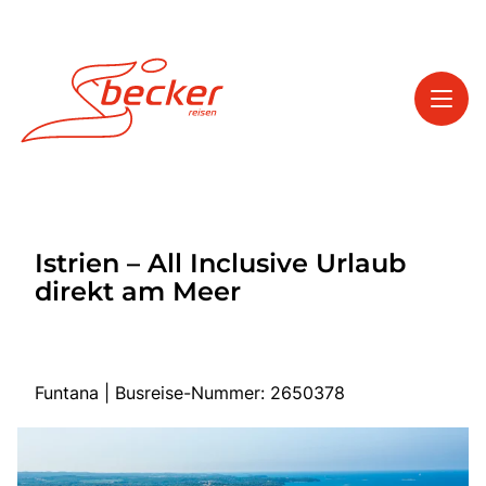
Toggl
Reisethemen
Istrien – All Inclusive Urlaub
Toggl
Service
direkt am Meer
Toggl
Kontakt
Funtana | Busreise-Nummer: 2650378
Start
Tagesfahrten
Mehrtagesfahrten