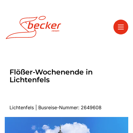
Toggl
Reisethemen
Flößer-Wochenende in
Toggl
Service
Lichtenfels
Toggl
Kontakt
Lichtenfels | Busreise-Nummer: 2649608
Start
Tagesfahrten
Mehrtagesfahrten