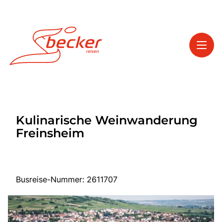
Toggl
Reisethemen
Kulinarische Weinwanderung
Toggl
Service
Freinsheim
Toggl
Kontakt
Busreise-Nummer: 2611707
Start
Tagesfahrten
Mehrtagesfahrten