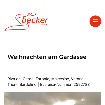
Toggl
Reisethemen
Weihnachten am Gardasee
Toggl
Service
Toggl
Kontakt
Riva del Garda, Torbole, Malcesine, Verona ,
Trient, Bardolino | Busreise-Nummer: 2592783
Start
Tagesfahrten
Mehrtagesfahrten