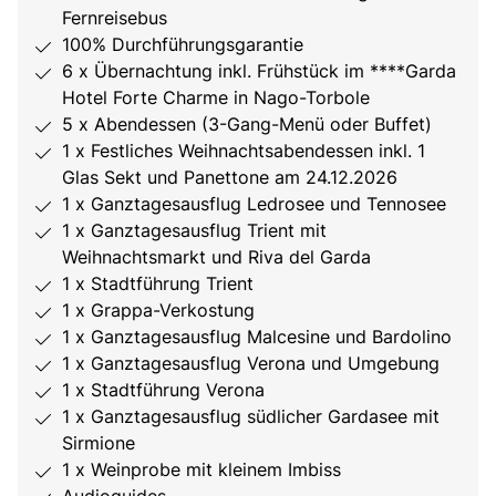
Fernreisebus
100% Durchführungsgarantie
6 x Übernachtung inkl. Frühstück im ****Garda
Hotel Forte Charme in Nago-Torbole
5 x Abendessen (3-Gang-Menü oder Buffet)
1 x Festliches Weihnachtsabendessen inkl. 1
Glas Sekt und Panettone am 24.12.2026
1 x Ganztagesausflug Ledrosee und Tennosee
1 x Ganztagesausflug Trient mit
Weihnachtsmarkt und Riva del Garda
1 x Stadtführung Trient
1 x Grappa-Verkostung
1 x Ganztagesausflug Malcesine und Bardolino
1 x Ganztagesausflug Verona und Umgebung
1 x Stadtführung Verona
1 x Ganztagesausflug südlicher Gardasee mit
Sirmione
1 x Weinprobe mit kleinem Imbiss
Audioguides