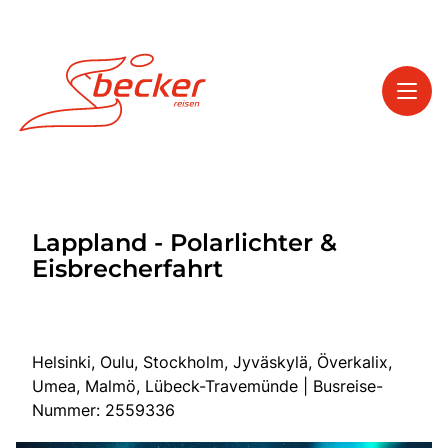
Toggl
Reisethemen
Lappland - Polarlichter &
Toggl
Service
Eisbrecherfahrt
Toggl
Kontakt
Helsinki, Oulu, Stockholm, Jyväskylä, Överkalix,
Start
Umea, Malmö, Lübeck-Travemünde | Busreise-
Tagesfahrten
Nummer: 2559336
Mehrtagesfahrten