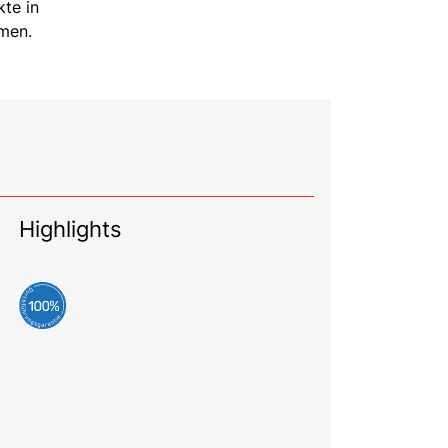
kte in
rmen.
Highlights