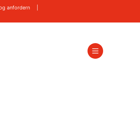
log anfordern
|