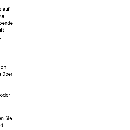
t auf
te
ubende
ft
.
von
e über
 oder
en Sie
nd