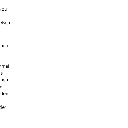
h zu
ießen
einem
kmal
es
rnen
se
 den
ier