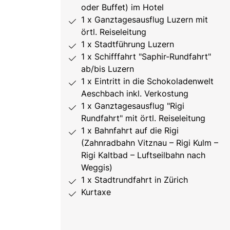
oder Buffet) im Hotel
1 x Ganztagesausflug Luzern mit
örtl. Reiseleitung
1 x Stadtführung Luzern
1 x Schifffahrt "Saphir-Rundfahrt"
ab/bis Luzern
1 x Eintritt in die Schokoladenwelt
Aeschbach inkl. Verkostung
1 x Ganztagesausflug "Rigi
Rundfahrt" mit örtl. Reiseleitung
1 x Bahnfahrt auf die Rigi
(Zahnradbahn Vitznau – Rigi Kulm –
Rigi Kaltbad – Luftseilbahn nach
Weggis)
1 x Stadtrundfahrt in Zürich
Kurtaxe