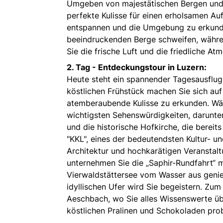
Umgeben von majestätischen Bergen und 
perfekte Kulisse für einen erholsamen Au
entspannen und die Umgebung zu erkunden
beeindruckenden Berge schweifen, währen
Sie die frische Luft und die friedliche A
2. Tag - Entdeckungstour in Luzern:
Heute steht ein spannender Tagesausflu
köstlichen Frühstück machen Sie sich au
atemberaubende Kulisse zu erkunden. Wäh
wichtigsten Sehenswürdigkeiten, darunte
und die historische Hofkirche, die bereit
"KKL", eines der bedeutendsten Kultur- u
Architektur und hochkarätigen Veranstal
unternehmen Sie die „Saphir-Rundfahrt“ m
Vierwaldstättersee vom Wasser aus genie
idyllischen Ufer wird Sie begeistern. Zu
Aeschbach, wo Sie alles Wissenswerte üb
köstlichen Pralinen und Schokoladen prob