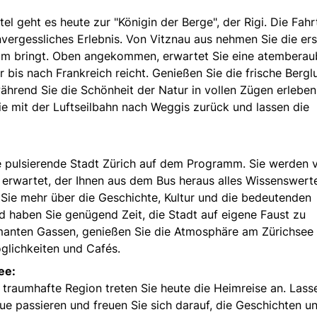
 geht es heute zur "Königin der Berge", der Rigi. Die Fahr
nvergessliches Erlebnis. Von Vitznau aus nehmen Sie die ers
ulm bringt. Oben angekommen, erwartet Sie eine atembera
bis nach Frankreich reicht. Genießen Sie die frische Berglu
hrend Sie die Schönheit der Natur in vollen Zügen erleben
e mit der Luftseilbahn nach Weggis zurück und lassen die
ie pulsierende Stadt Zürich auf dem Programm. Sie werden 
 erwartet, der Ihnen aus dem Bus heraus alles Wissenswert
 Sie mehr über die Geschichte, Kultur und die bedeutenden
d haben Sie genügend Zeit, die Stadt auf eigene Faust zu
manten Gassen, genießen Sie die Atmosphäre am Zürichsee
öglichkeiten und Cafés.
ee:
 traumhafte Region treten Sie heute die Heimreise an. Lass
e passieren und freuen Sie sich darauf, die Geschichten u