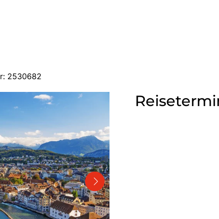
er: 2530682
Reisetermi