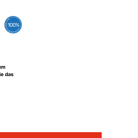
 um
ie das