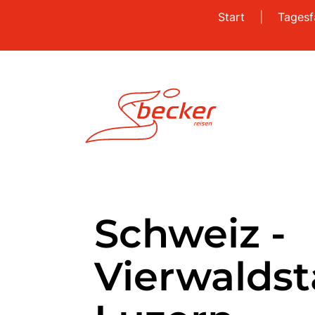
Start
|
Tagesf
Schweiz -
Vierwaldst