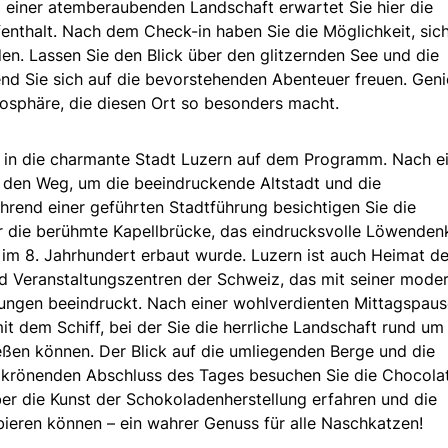
einer atemberaubenden Landschaft erwartet Sie hier die
fenthalt. Nach dem Check-in haben Sie die Möglichkeit, sic
. Lassen Sie den Blick über den glitzernden See und die
d Sie sich auf die bevorstehenden Abenteuer freuen. Gen
tmosphäre, die diesen Ort so besonders macht.
g in die charmante Stadt Luzern auf dem Programm. Nach 
f den Weg, um die beeindruckende Altstadt und die
rend einer geführten Stadtführung besichtigen Sie die
r die berühmte Kapellbrücke, das eindrucksvolle Löwenden
s im 8. Jahrhundert erbaut wurde. Luzern ist auch Heimat d
nd Veranstaltungszentren der Schweiz, das mit seiner mode
tungen beeindruckt. Nach einer wohlverdienten Mittagspau
it dem Schiff, bei der Sie die herrliche Landschaft rund um
ßen können. Der Blick auf die umliegenden Berge und die
m krönenden Abschluss des Tages besuchen Sie die Chocolat
er die Kunst der Schokoladenherstellung erfahren und die
ieren können – ein wahrer Genuss für alle Naschkatzen!