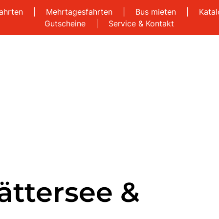
ahrten
|
Mehrtagesfahrten
|
Bus mieten
|
Kata
Gutscheine
|
Service & Kontakt
ättersee &