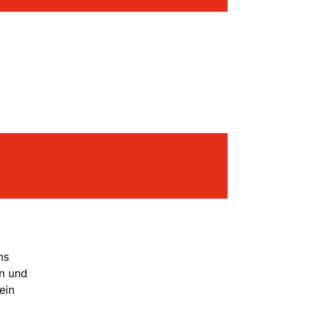
ns
en und
ein