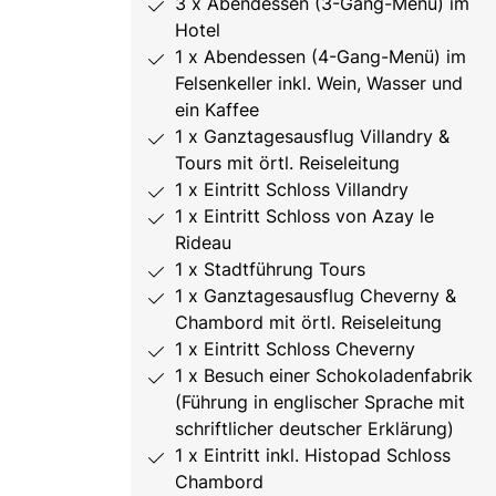
3 x Abendessen (3-Gang-Menü) im
Hotel
1 x Abendessen (4-Gang-Menü) im
Felsenkeller inkl. Wein, Wasser und
ein Kaffee
1 x Ganztagesausflug Villandry &
Tours mit örtl. Reiseleitung
1 x Eintritt Schloss Villandry
1 x Eintritt Schloss von Azay le
Rideau
1 x Stadtführung Tours
1 x Ganztagesausflug Cheverny &
Chambord mit örtl. Reiseleitung
1 x Eintritt Schloss Cheverny
1 x Besuch einer Schokoladenfabrik
(Führung in englischer Sprache mit
schriftlicher deutscher Erklärung)
1 x Eintritt inkl. Histopad Schloss
Chambord