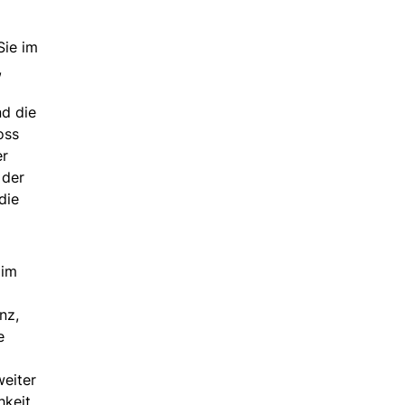
Sie im
,
d die
oss
er
 der
die
 im
nz,
e
weiter
keit,