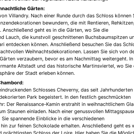
ihnachtliche Gärten:
on Villandry. Nach einer Runde durch das Schloss können 
lanzendekorationen bewundern, die mit Rentieren, Rehkitzen
 Anschließend geht es in die Gärten, wo Sie die
d Lauch, die kunstvoll geschnittenen Buchsbaumspitzen un
iari entdecken können. Anschließend besuchen Sie das Schl
achtvollen Weihnachtsdekorationen. Lassen Sie sich von d
ärten verzaubern, bevor es am Nachmittag weitergeht. In
rmante Altstadt und das historische Martinsviertel, wo Sie 
osphäre der Stadt erleben können.
 Chambord:
eindruckenden Schlosses Cheverny, das seit Jahrhunderten
 dekorierten Park begeistert. In den festlich geschmückten
: Der Renaissance-Kamin erstrahlt in weihnachtlichem Gla
um Staunen einladen. Nach einer genussvollen Mittagspaus
 Sie spannende Einblicke in die verschiedenen
 hin zur feinen Schokolade erhalten. Anschließend geht es 
rächtigsten Schloss der Loire. Hier haben Sie die Möglich