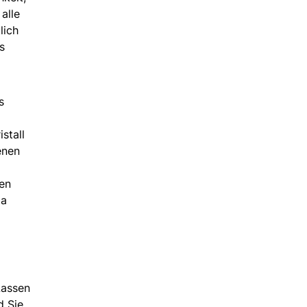
alle
lich
s
s
stall
enen
hen
da
Lassen
d Sie