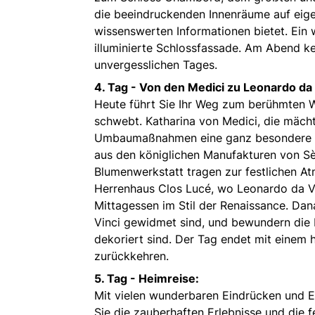
die beeindruckenden Innenräume auf eigen
wissenswerten Informationen bietet. Ein w
illuminierte Schlossfassade. Am Abend ke
unvergesslichen Tages.
4. Tag - Von den Medici zu Leonardo da 
Heute führt Sie Ihr Weg zum berühmten 
schwebt. Katharina von Medici, die mächti
Umbaumaßnahmen eine ganz besondere Ele
aus den königlichen Manufakturen von Sè
Blumenwerkstatt tragen zur festlichen At
Herrenhaus Clos Lucé, wo Leonardo da Vi
Mittagessen im Stil der Renaissance. Da
Vinci gewidmet sind, und bewundern die M
dekoriert sind. Der Tag endet mit einem h
zurückkehren.
5. Tag - Heimreise:
Mit vielen wunderbaren Eindrücken und E
Sie die zauberhaften Erlebnisse und die 