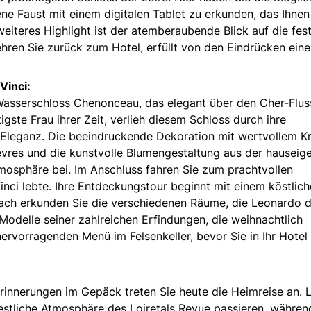
e Faust mit einem digitalen Tablet zu erkunden, das Ihnen 
eiteres Highlight ist der atemberaubende Blick auf die fest
hren Sie zurück zum Hotel, erfüllt von den Eindrücken eine
Vinci:
Wasserschloss Chenonceau, das elegant über den Cher-Flus
gste Frau ihrer Zeit, verlieh diesem Schloss durch ihre
ganz. Die beeindruckende Dekoration mit wertvollem Kri
vres und die kunstvolle Blumengestaltung aus der hauseig
mosphäre bei. Im Anschluss fahren Sie zum prachtvollen
nci lebte. Ihre Entdeckungstour beginnt mit einem köstlic
nach erkunden Sie die verschiedenen Räume, die Leonardo 
odelle seiner zahlreichen Erfindungen, die weihnachtlich
ervorragenden Menü im Felsenkeller, bevor Sie in Ihr Hotel
rinnerungen im Gepäck treten Sie heute die Heimreise an. 
festliche Atmosphäre des Loiretals Revue passieren, währen