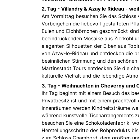
2. Tag - Villandry & Azay le Rideau - we
Am Vormittag besuchen Sie das Schloss v
Vorbeigehen die liebevoll gestalteten Pf
Eulen und Eichhörnchen geschmückt sind.
beeindruckenden Mosaike aus Zierkohl un
eleganten Silhouetten der Eiben aus Top
von Azay-le-Rideau und entdecken die pr
besinnlichen Stimmung und den schönen G
Martinsstadt Tours entdecken Sie die cha
kulturelle Vielfalt und die lebendige Atm
3. Tag - Weihnachten in Cheverny und
Ihr Tag beginnt mit einem Besuch des be
Privatbesitz ist und mit einem prachtvoll
Innenräumen werden Kindheitsträume wahr
während kunstvolle Tischarrangements z
besuchen Sie eine Schokoladenfabrik, wo
Herstellungsschritte des Rohprodukts bis
zum Schloss Chambord, dem größten und p