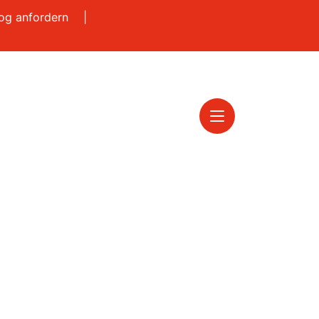
log anfordern
|