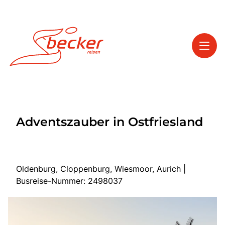
Toggl
Reisethemen
Adventszauber in Ostfriesland
Toggl
Service
Toggl
Kontakt
Oldenburg, Cloppenburg, Wiesmoor, Aurich |
Busreise-Nummer: 2498037
Start
Tagesfahrten
Mehrtagesfahrten