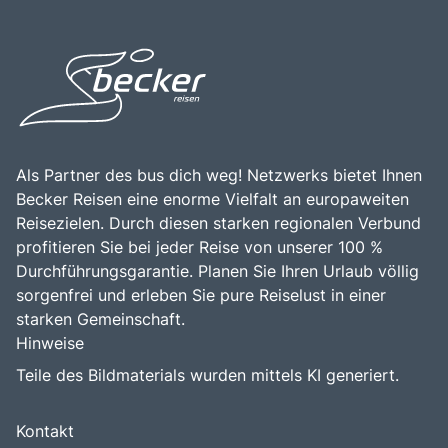
Tagesausflüge und längere Aufenthalte, und die
Kombination aus atemberaubender Natur, kulturellen
Erlebnissen und der Nähe zu historischen
Sehenswürdigkeiten macht Ostfriesland zu einem
bereichernden Erlebnis für alle, die die Faszination dieser
einzigartigen Region entdecken möchten.
Als Partner des bus dich weg! Netzwerks bietet Ihnen
Becker Reisen eine enorme Vielfalt an europaweiten
Reisezielen. Durch diesen starken regionalen Verbund
profitieren Sie bei jeder Reise von unserer 100 %
Durchführungsgarantie. Planen Sie Ihren Urlaub völlig
sorgenfrei und erleben Sie pure Reiselust in einer
starken Gemeinschaft.
Hinweise
Teile des Bildmaterials wurden mittels KI generiert.
Kontakt